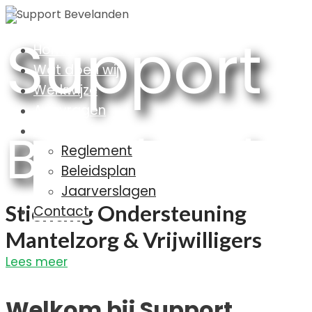
Support
Home
Wat doen wij
Werkwijze
Aanvragen
Informatie
Bevelande
Reglement
Beleidsplan
Jaarverslagen
Stichting Ondersteuning
Contact
Mantelzorg & Vrijwilligers
Lees meer
Welkom bij Support